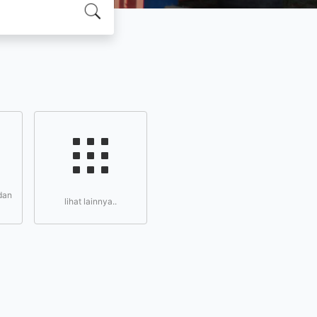
dan
lihat lainnya..