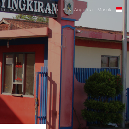
ita
Bantuan
Pustakawan
Area Anggota
Masuk